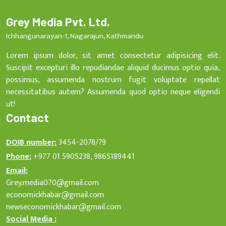
Grey Media Pvt. Ltd.
Ichhangunarayan-1, Nagarajun, Kathmandu
Lorem ipsum dolor, sit amet consectetur adipisicing elit.
Suscipit excepturi illo repudiandae aliquid ducimus optio quia,
possimus, assumenda nostrum fugit voluptate repellat
necessitatibus autem? Assumenda quod optio neque eligendi
ut!
Contact
DOIB number:
3454-2078/79
Phone:
+977 01 5905238, 9865189441
Email:
Grey.media070@gmail.com
economickhabar@gmail.com
newseconomickhabar@gmail.com
Social Media :