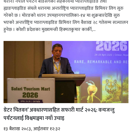
धरान। नेपाल पर्यटन बोर्डसँगको सहकार्यमा प्याराग्लाइडिङ तथा
ह्याङग्लाइडिङ संघले धरानमा अन्तर्राष्ट्रिय प्याराग्लाइडिङ प्रिमियर लिग सुरु
गरेको छ । मोरङको धरान उपमहानगरपालिका-१४ मा शुक्रबारदेखि सुरु
भएको अन्तर्राष्ट्रिय प्याराग्लाइडिङ प्रिमियर लिग वैशाख २८ गतेसम्म सञ्‍चालन
हुनेछ । कोशी प्रदेशका मुख्यमन्त्री हिक्मतकुमार कार्की,...
ग्रेटर चितवन’ अवधारणासहित सफारी मार्ट २०२६: वन्यजन्तु
पर्यटनलाई विश्वमञ्चमा नयाँ उचाइ
१३ बैशाख २०८३, आईतवार १२:३२