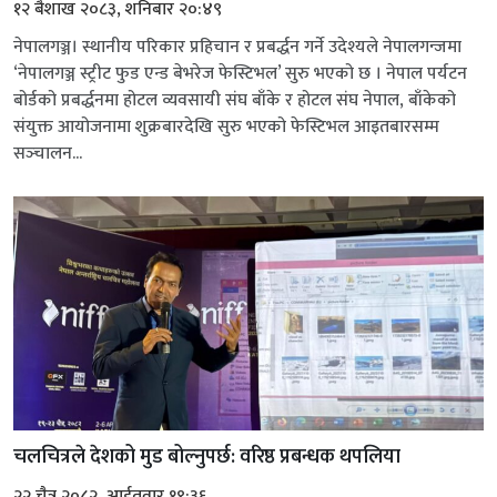
१२ बैशाख २०८३, शनिबार २०:४९
नेपालगञ्ज। स्थानीय परिकार प्रहिचान र प्रबर्द्धन गर्ने उदेश्‍यले नेपालगन्जमा
‘नेपालगञ्ज स्ट्रीट फुड एन्ड बेभरेज फेस्टिभल’ सुरु भएको छ । नेपाल पर्यटन
बोर्डको प्रबर्द्धनमा होटल व्यवसायी संघ बाँके र होटल संघ नेपाल, बाँकेको
संयुक्त आयोजनामा शुक्रबारदेखि सुरु भएको फेस्टिभल आइतबारसम्म
सञ्‍चालन...
चलचित्रले देशको मुड बोल्‍नुपर्छ: वरिष्ठ प्रबन्धक थपलिया
२२ चैत्र २०८२, आईतवार १९:३६