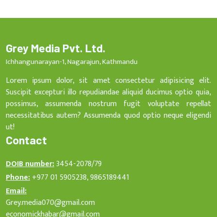
Grey Media Pvt. Ltd.
Ichhangunarayan-1, Nagarajun, Kathmandu
Lorem ipsum dolor, sit amet consectetur adipisicing elit.
Suscipit excepturi illo repudiandae aliquid ducimus optio quia,
possimus, assumenda nostrum fugit voluptate repellat
necessitatibus autem? Assumenda quod optio neque eligendi
ut!
Contact
DOIB number:
3454-2078/79
Phone:
+977 01 5905238, 9865189441
Email:
Grey.media070@gmail.com
economickhabar@gmail.com