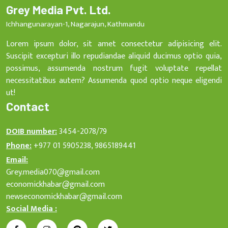
Grey Media Pvt. Ltd.
Ichhangunarayan-1, Nagarajun, Kathmandu
Lorem ipsum dolor, sit amet consectetur adipisicing elit.
Suscipit excepturi illo repudiandae aliquid ducimus optio quia,
possimus, assumenda nostrum fugit voluptate repellat
necessitatibus autem? Assumenda quod optio neque eligendi
ut!
Contact
DOIB number:
3454-2078/79
Phone:
+977 01 5905238, 9865189441
Email:
Grey.media070@gmail.com
economickhabar@gmail.com
newseconomickhabar@gmail.com
Social Media :