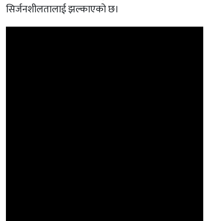
सिर्जनशीलतालाई झल्काएको छ।