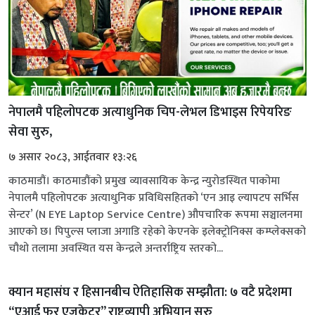
नेपालमै पहिलोपटक अत्याधुनिक चिप-लेभल डिभाइस रिपेयरिङ
सेवा सुरु,
७ असार २०८३, आईतवार १३:२६
काठमाडौं। काठमाडौंको प्रमुख व्यावसायिक केन्द्र न्युरोडस्थित पाकोमा
नेपालमै पहिलोपटक अत्याधुनिक प्रविधिसहितको ‘एन आइ ल्यापटप सर्भिस
सेन्टर’ (N EYE Laptop Service Centre) औपचारिक रूपमा सञ्चालनमा
आएको छ। पिपुल्स प्लाजा अगाडि रहेको केएनके इलेक्ट्रोनिक्स कम्प्लेक्सको
चौथो तलामा अवस्थित यस केन्द्रले अन्तर्राष्ट्रिय स्तरको...
क्यान महासंघ र हिसानबीच ऐतिहासिक सम्झौता: ७ वटै प्रदेशमा
“एआई फर एजुकेटर” राष्ट्रव्यापी अभियान सुरु