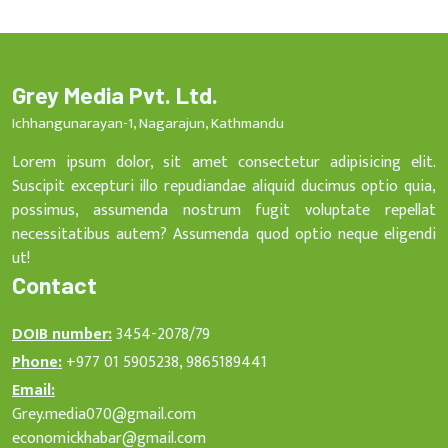
Grey Media Pvt. Ltd.
Ichhangunarayan-1, Nagarajun, Kathmandu
Lorem ipsum dolor, sit amet consectetur adipisicing elit.
Suscipit excepturi illo repudiandae aliquid ducimus optio quia,
possimus, assumenda nostrum fugit voluptate repellat
necessitatibus autem? Assumenda quod optio neque eligendi
ut!
Contact
DOIB number:
3454-2078/79
Phone:
+977 01 5905238, 9865189441
Email:
Grey.media070@gmail.com
economickhabar@gmail.com