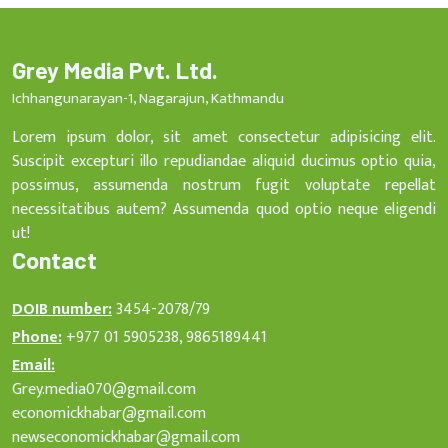
Grey Media Pvt. Ltd.
Ichhangunarayan-1, Nagarajun, Kathmandu
Lorem ipsum dolor, sit amet consectetur adipisicing elit.
Suscipit excepturi illo repudiandae aliquid ducimus optio quia,
possimus, assumenda nostrum fugit voluptate repellat
necessitatibus autem? Assumenda quod optio neque eligendi
ut!
Contact
DOIB number:
3454-2078/79
Phone:
+977 01 5905238, 9865189441
Email:
Grey.media070@gmail.com
economickhabar@gmail.com
newseconomickhabar@gmail.com