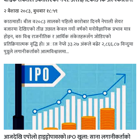
वैश्विक संकेतले उकासिएको नेप्से: उत्साह टिकाउ कि अल्पकालीन?
२ बैशाख २०८३, बुधबार १८:५९
काठमाडौं। बीस व२०८३ सालको पहिलो कारोबार दिनमै नेपाली सेयर
बजारमा देखिएको तीव्र उछाल केवल नयाँ वर्षको मनोवैज्ञानिक प्रभाव मात्र
होइन, बरु विश्व राजनीतिक र आर्थिक संकेतहरूसँग जोडिएको
प्रतिक्रियात्मक वृद्धि हो। अाज नेप्से ३३.२७ अंकले बढेर २,८६६.८७ विन्दुमा
पुग्नुले लगानीकर्ताको आत्मविश्वासमा...
आजदेखि एपोलो हाइड्रोपावरको IPO खुला: साना लगानीकर्ताको