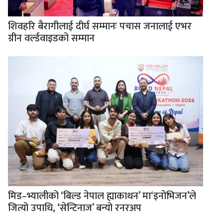
शिवहरि बैरागीलाई दीर्घ सम्मानः पचास जनालाई एभर
ग्रीन वर्ल्डवाइडको सम्मान
मिड–भ्यालीको ‘बिल्ड नेपाल ह्याकाथन’ मा‘इनोभिजन’ले
जित्यो उपाधि, ‘सेन्टिनाज’ बन्यो रनरअप