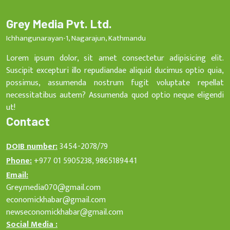
Grey Media Pvt. Ltd.
Ichhangunarayan-1, Nagarajun, Kathmandu
Lorem ipsum dolor, sit amet consectetur adipisicing elit.
Suscipit excepturi illo repudiandae aliquid ducimus optio quia,
possimus, assumenda nostrum fugit voluptate repellat
necessitatibus autem? Assumenda quod optio neque eligendi
ut!
Contact
DOIB number:
3454-2078/79
Phone:
+977 01 5905238, 9865189441
Email:
Grey.media070@gmail.com
economickhabar@gmail.com
newseconomickhabar@gmail.com
Social Media :