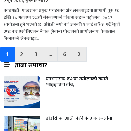
२ पुष २०८२, बुधबार ११:१०
काठमाडौं- पोखराको प्रमुख पर्यटकीय क्षेत्र लेकसाइडमा आगामी पुस १३
देखि १७ गतेसम्म २७औँ संस्करणको पोखरा सडक महोत्सव–२०८२
आयोजना हुने भएको छ। अंग्रेजी नयाँ वर्ष जनवरी १ लाई लक्षित गर्दै रेष्टुराँ
एण्ड बार एसोसिएसन नेपाल (रेवान) पोखराको आयोजनामा फेवाताल
किनारको लेकसाइड...
1
2
3
...
6
ताजा समाचार
एनआरएनए एशिया सम्मेलनको तयारी
ग्वाङ्झाउमा तीव्र,
डीडीसीको आठौँ बिक्री केन्द्र वनस्थलीमा