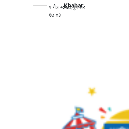
Khabar
९ चैत्र २०७८, बुधबार
१७:०३