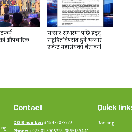
ेटफर्म
भन्सार सुधारमा पछि हट्नु
रको औपचारिक
राष्ट्रहितविपरीत हुने भन्सार
एजेन्ट महासंघको चेतावनी
Contact
Quick link
DOIB number:
3454-2078/79
Banking
cing
Phone:
+977 01 5905238, 9865189441