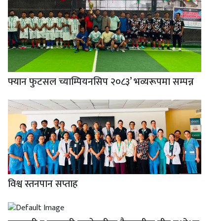
फ्यान फुटसल च्याम्पियनसिप २०८३’ भव्यरूपमा सम्पन्न
विश्व स्तनपान सप्ताह