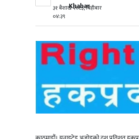
Khabar
३१ बैशाख २०८३, बिहीबार
०४:३९
काठमाडौं। यूनाइटेड अजोडको दश प्रतिशत हकप्र