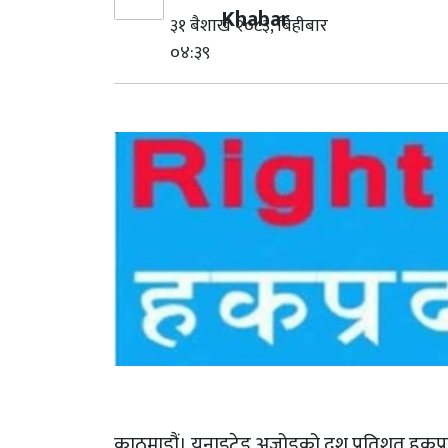
Khabar
३१ बैशाख २०८३, बिहीबार
०४:३९
काठमाडौं। यूनाइटेड अजोडको दश प्रतिशत हकप्र