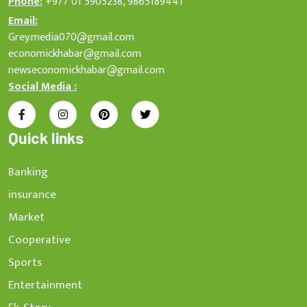
Phone:
+977 01 5905238, 9865189441
Email:
Grey.media070@gmail.com
economickhabar@gmail.com
newseconomickhabar@gmail.com
Social Media :
Quick links
Banking
insurance
Market
Cooperative
Sports
Entertainment