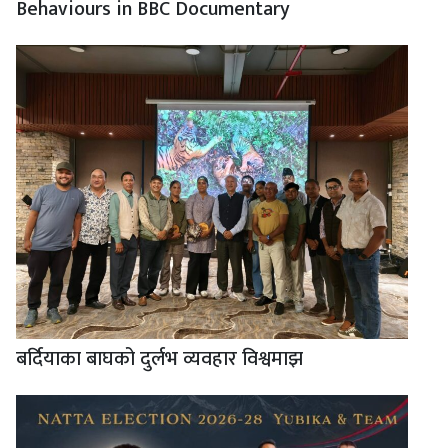
Behaviours in BBC Documentary
बर्दियाका बाघको दुर्लभ व्यवहार विश्वमाझ