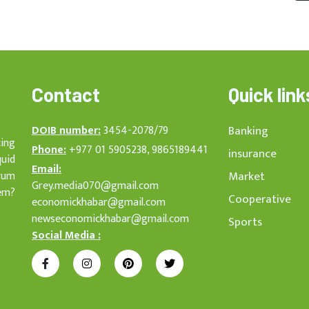
Contact
Quick link
DOIB number:
3454-2078/79
Banking
cing
Phone:
+977 01 5905238, 9865189441
insurance
quid
Email:
rum
Market
Grey.media070@gmail.com
em?
Cooperative
economickhabar@gmail.com
newseconomickhabar@gmail.com
Sports
Social Media :