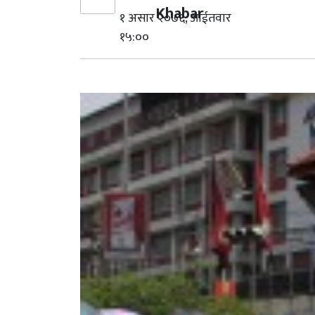
Khabar
१ असार २०७६, आईतवार
१५:००