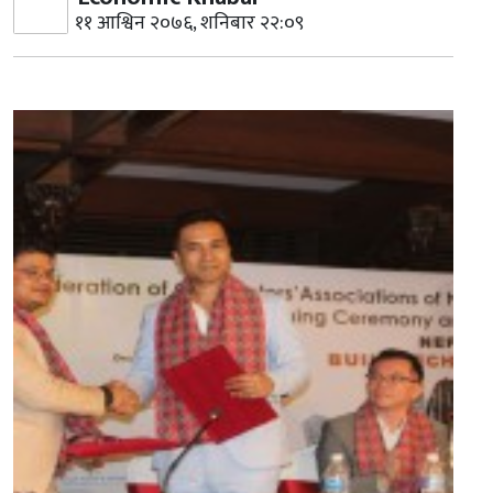
११ आश्विन २०७६, शनिबार २२:०९