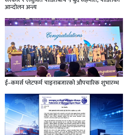
आन्दोलन अन्त्य
ई–कमर्स प्लेटफर्म चाइनाबजारको औपचारिक शुभारम्भ