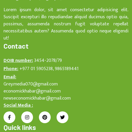
Lorem ipsum dolor, sit amet consectetur adipisicing elit.
Suscipit excepturi illo repudiandae aliquid ducimus optio quia,
possimus, assumenda nostrum fugit voluptate repellat
necessitatibus autem? Assumenda quod optio neque eligendi
ut!
Contact
DOIB number:
3454-2078/79
Phone:
+977 01 5905238, 9865189441
Email:
Grey.media070@gmail.com
economickhabar@gmail.com
newseconomickhabar@gmail.com
Social Media :
Quick links