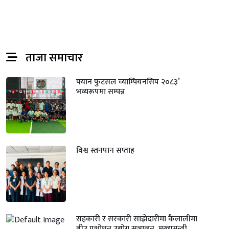
ताजा समाचार
फ्यान फुटसल च्याम्पियनसिप २०८३’
भव्यरूपमा सम्पन्न
विश्व स्तनपान सप्ताह
सहकारी र सरकारी साझेदारीमा कैलालीमा
बीउ प्रशोधन उद्योग सञ्चालन, मुख्यमन्त्री