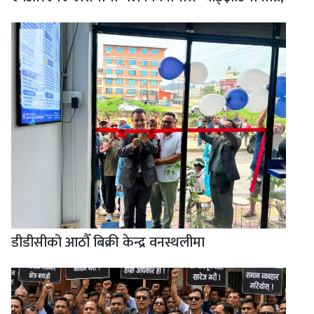
डीडीसीको आठौँ बिक्री केन्द्र वनस्थलीमा