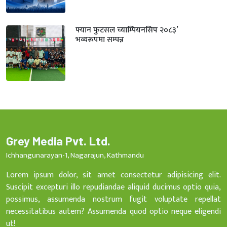
फ्यान फुटसल च्याम्पियनसिप २०८३’
भव्यरूपमा सम्पन्न
Grey Media Pvt. Ltd.
Ichhangunarayan-1, Nagarajun, Kathmandu
Lorem ipsum dolor, sit amet consectetur adipisicing elit.
Suscipit excepturi illo repudiandae aliquid ducimus optio quia,
possimus, assumenda nostrum fugit voluptate repellat
necessitatibus autem? Assumenda quod optio neque eligendi
ut!