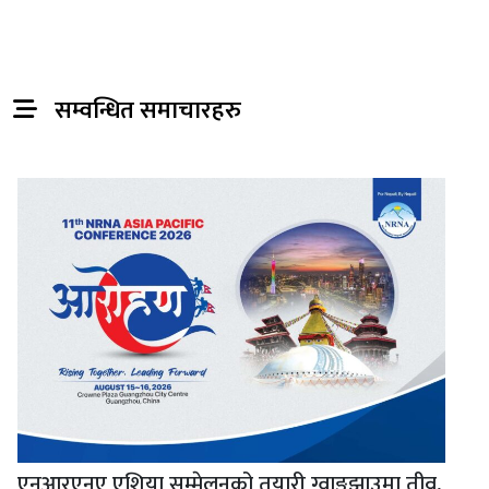
सम्वन्धित समाचारहरु
एनआरएनए एशिया सम्मेलनको तयारी ग्वाङ्झाउमा तीव्र,