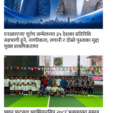
एनआरएनए यूरोप सम्मेलनमा ३५ देशका प्रतिनिधि
सहभागी हुने, नागरिकता, लगानी र दोस्रो पुस्ताका मुद्दा
मुख्य प्राथमिकतामा
फ्यान फुटसल च्याम्पियनसिप २०८३’ भव्यरूपमा सम्पन्न