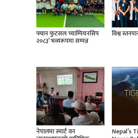
फ्यान फुटसल च्याम्पियनसिप
विश्व स्तनप
२०८३’ भव्यरूपमा सम्पन्न
नेपालमा स्मार्ट वन
Nepal’s T