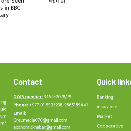
fore-Seen
विश्वमाझ
s in BBC
ary
Contact
Quick link
DOIB number:
3454-2078/79
Banking
cing
Phone:
+977 01 5905238, 9865189441
insurance
quid
Email:
rum
Market
Grey.media070@gmail.com
em?
Cooperative
economickhabar@gmail.com