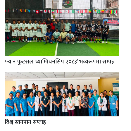
फ्यान फुटसल च्याम्पियनसिप २०८३’ भव्यरूपमा सम्पन्न
विश्व स्तनपान सप्ताह