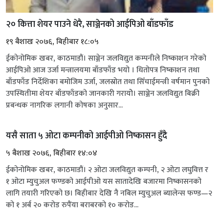
२० कित्ता शेयर पाउने धेरै, साञ्जेनको आईपिओ बाँडफाँड
१९ बैशाख २०७६, बिहीबार १८:०५
ईकोनोमिक खबर, काठमाडौं। साञ्जेन जलविद्युत कम्पनीले निष्काशन गरेको
आईपिओ आज उर्जा मन्त्रालयमा बाँडफाँड भयो । धितोपत्र निष्काशन तथा
बाँडफाँड निर्देशिका बमोजिम उर्जा, जलस्रोत तथा सिँचाईमन्त्री वर्षमान पुनको
उपस्थितीमा शेयर बाँडफाँडको जानकारी गरायोे। साञ्जेन जलविद्युत बिक्री
प्रबन्धक नागरिक लगानी कोषका अनुसार...
यसै साता ५ ओटा कम्पनीको आईपीओ निष्कासन हुँदै
५ बैशाख २०७६, बिहीबार १४:०४
ईकोनोमिक खबर, काठमाडौं। २ ओटा जलविद्युत कम्पनी, २ ओटा लघुवित्त र
१ ओटा म्युचुअल फण्डको आईपीओ यस सातादेखि बजारमा निष्कासनको
लागि तयारी गरिएको छ। बिहीबार देखि नै नबिल म्युचुअल ब्यालेन्स फण्ड—२
को १ अर्ब २० करोड रुपैंया बराबरको १० करोड...