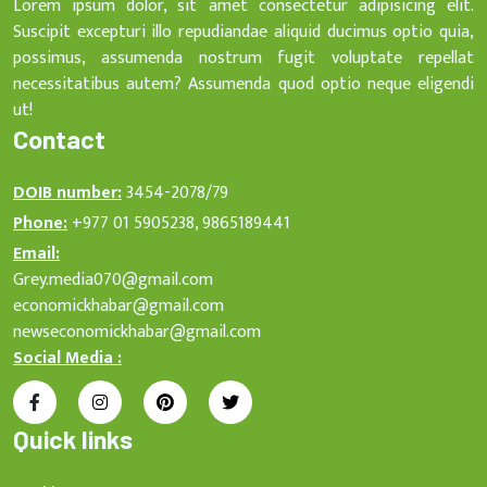
Lorem ipsum dolor, sit amet consectetur adipisicing elit.
Suscipit excepturi illo repudiandae aliquid ducimus optio quia,
possimus, assumenda nostrum fugit voluptate repellat
necessitatibus autem? Assumenda quod optio neque eligendi
ut!
Contact
DOIB number:
3454-2078/79
Phone:
+977 01 5905238, 9865189441
Email:
Grey.media070@gmail.com
economickhabar@gmail.com
newseconomickhabar@gmail.com
Social Media :
Quick links