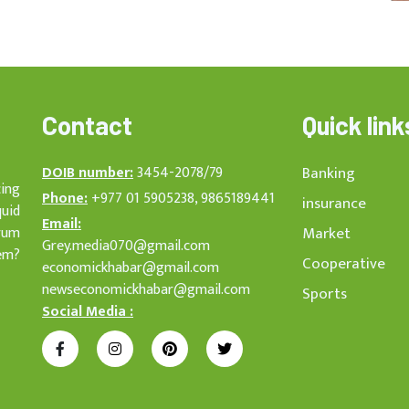
Contact
Quick link
DOIB number:
3454-2078/79
Banking
cing
Phone:
+977 01 5905238, 9865189441
insurance
quid
Email:
rum
Market
Grey.media070@gmail.com
em?
Cooperative
economickhabar@gmail.com
newseconomickhabar@gmail.com
Sports
Social Media :