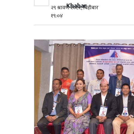
Khabar
२९ श्रावण २०८२, बिहीबार
१९:०४