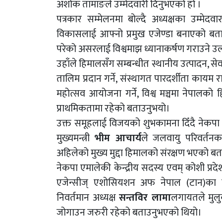
अशोक तामाङले उम्मेदवारी दिनुभएको हो ।
पत्रकार सम्मेलनमा बोल्दै अध्यक्षका उम्मेदवा
विकासलाई आफ्नो प्रमुख एजेण्डा बनाएको बत
परेको असरलाई विश्वमाझ ध्यानाकर्षण गराउने उल्
उहाँले हिमालसँग सम्बन्धीत स्थानीय उत्पादन, सेव
तालिम प्रदान गर्ने, संस्थागत पारदर्शीता कायम राख्
महोत्सव आयोजना गर्ने, विश्व मञ्चमा नेपालको हि
प्राथमिकतामा रहेको बताउनुभयो।
उक्त समूहलाई विजयको शुभकामना दिँदै नेकपा ए
मुख्यमन्त्री
भीम आचार्य
ले जलवायु परिवर्त
अहिलेको मुख्य मुद्दा हिमालको संरक्षण भएको ब
नेकपा एमालेकी केन्द्रीय सदस्य एवम् कोशी प्रदेशक
एजेन्सीज् एशोसियशन अफ नेपाल (टान)का पू
निवर्तमान अध्यक्ष
सन्तविर लामा
लगायतले मुलुक
जोगाउन जरुरी रहेको बताउनुभएको थियो।