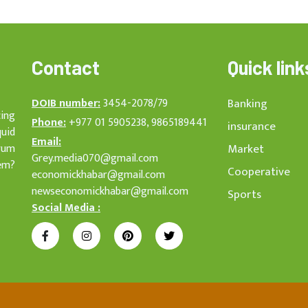
Contact
Quick link
DOIB number:
3454-2078/79
Banking
cing
Phone:
+977 01 5905238, 9865189441
insurance
quid
Email:
rum
Market
Grey.media070@gmail.com
em?
Cooperative
economickhabar@gmail.com
newseconomickhabar@gmail.com
Sports
Social Media :