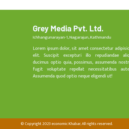
Grey Media Pvt. Ltd.
Ichhangunarayan-1, Nagarajun, Kathmandu
Lorem ipsum dolor, sit amet consectetur adipisi
elit. Suscipit excepturi illo repudiandae ali
ducimus optio quia, possimus, assumenda nost
fugit voluptate repellat necessitatibus aut
Assumenda quod optio neque eligendi ut!
© Copyright 2023 economic Khabar, All rights reserved.