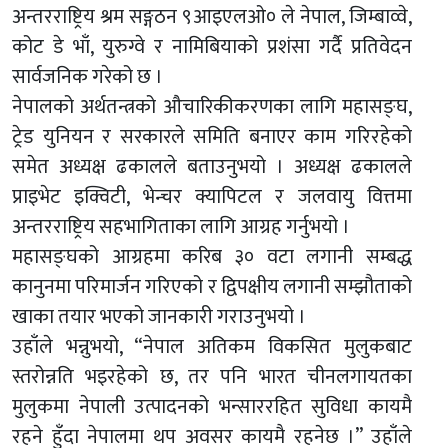
अन्तरराष्ट्रिय श्रम सङ्गठन ९आइएलओ० ले नेपाल, जिम्बाव्वे,
कोट डे भाँ, युरुग्वे र नामिबियाको प्रशंसा गर्दै प्रतिवेदन
सार्वजनिक गरेको छ ।
नेपालको अर्थतन्त्रको औचारिकीकरणका लागि महासङ्घ,
ट्रेड युनियन र सरकारले समिति बनाएर काम गरिरहेको
समेत अध्यक्ष ढकालले बताउनुभयो । अध्यक्ष ढकालले
प्राइभेट इक्विटी, भेन्चर क्यापिटल र जलवायु वित्तमा
अन्तरराष्ट्रिय सहभागिताका लागि आग्रह गर्नुभयो ।
महासङ्घको आग्रहमा करिब ३० वटा लगानी सम्बद्ध
कानुनमा परिमार्जन गरिएको र द्विपक्षीय लगानी सम्झौताको
खाका तयार भएको जानकारी गराउनुभयो ।
उहाँले भन्नुभयो, “नेपाल अतिकम विकसित मुलुकबाट
स्तरोन्नति भइरहेको छ, तर पनि भारत चीनलगायतका
मुलुकमा नेपाली उत्पादनको भन्साररहित सुविधा कायमै
रहने हुँदा नेपालमा थप अवसर कायमै रहनेछ ।” उहाँले