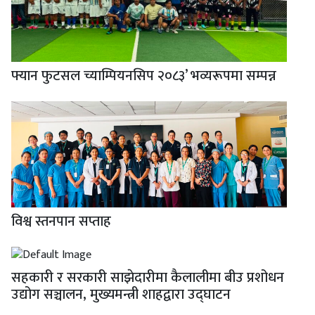
फ्यान फुटसल च्याम्पियनसिप २०८३’ भव्यरूपमा सम्पन्न
विश्व स्तनपान सप्ताह
सहकारी र सरकारी साझेदारीमा कैलालीमा बीउ प्रशोधन
उद्योग सञ्चालन, मुख्यमन्त्री शाहद्वारा उद्घाटन