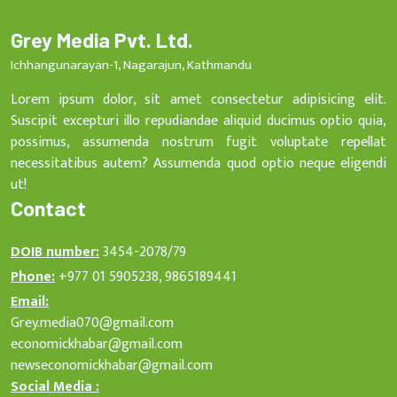
Grey Media Pvt. Ltd.
Ichhangunarayan-1, Nagarajun, Kathmandu
Lorem ipsum dolor, sit amet consectetur adipisicing elit.
Suscipit excepturi illo repudiandae aliquid ducimus optio quia,
possimus, assumenda nostrum fugit voluptate repellat
necessitatibus autem? Assumenda quod optio neque eligendi
ut!
Contact
DOIB number:
3454-2078/79
Phone:
+977 01 5905238, 9865189441
Email:
Grey.media070@gmail.com
economickhabar@gmail.com
newseconomickhabar@gmail.com
Social Media :