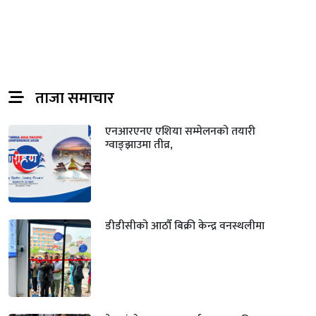
ताजा समाचार
एनआरएनए एशिया सम्मेलनको तयारी
ग्वाङ्झाउमा तीव्र,
डीडीसीको आठौँ बिक्री केन्द्र वनस्थलीमा