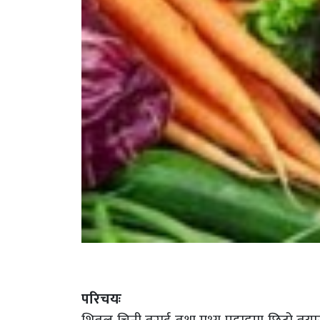
परिचयः