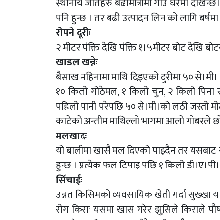
स्थानीय जातहरु बढीमात्रामा गाउँ घरमा देखिन्छ
पनि हुन्छ । तर बढी उत्पादन लिन को लागि बर्षमा
रोपने दूरीः
२ मीटर पंक्ति देखि पंक्ति १।५मीटर बोट देखि बोटको
खाडल खन्नेः
बैसाख महिनामा माथि दिइएको दुरीमा ५० से।म
१० किलो गोठेमल, १ किलो चुन, २ किलो पिना राखी
पहिलो पानी परेपछि ५० से।मी।को लठी जस्तो मोटो १
काटेको अन्तीम माथिल्लो भागमा आलो गोबरले छोप्
मलखादः
यो बालीमा खासै मल दिएको पाइदैन तर यसबाट रा
हुन्छ । प्रत्येक फल टिपाइ पछि १ किलो डी।ए।पी। 
सिँचाईः
उन्नत किसिमको व्यवसायिक खेती गर्दा सुख्खा याम
रोग किराः यसमा खास गरेर झुसिले किराले पौष म