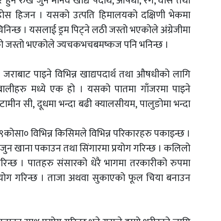
ुने रुख जुन मानव खाद्य पदार्थ, औषधी, रंग, घाँस तथा
ी होस हिजन । यसको उत्पति हिमालयको दक्षिणी भेकमा
चिनिन्छ । यसलाई ड्रम पिट्ने लठी जस्तो भएकोले अंग्रेजीमा
ो जस्तो भएकोले ज्यचकभचबमष्कज पनि भनिन्छ ।
 जराबाट पाइने विभिन्न खाद्यपदार्थ तथा औषधीको लागि
बालीहरु मध्ये एक हो । यसको पातमा गाँजरमा पाइने
िटामीन सी, दूधमा भन्दा बढी क्यालसीयम, पालुङोमा भन्दा
 ९कोसा० विभिन्न किसिमले विभिन्न परिकारहरु पकाइन्छ ।
ुन खाना पकाउन तथा सिंगारमा प्रयोग गरिन्छ । कलिलो
गरिन्छ । पातहरु संसारको धेरै भागमा तरकारीको रुपमा
 प्रयोग गरिन्छ । ताजा अथवा सुकाएको फूल चिया बनाउन