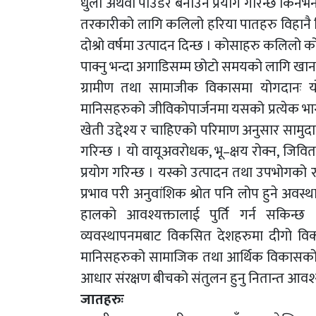
धुलो अथवा पाउडर बनाउन प्रयोग गरिन्छ किनभने डा
तरकारीको लागि कलिलो हरिया पातहरु विहानै टिपे
दोश्रो वर्षमा उत्पादन दिन्छ । कोसाहरु कलिलो क
पाक्नु भन्दा अगाडिसम्म छोटो समयको लागि खान
ग्रामीण तथा सामाजीक विकासमा योगदानः यो न
मानिसहरुको जीविकोपार्जनमा यसको प्रत्येक भा
खेती उद्देश्य र चाहिएको परिमाण अनुसार सामुद
गरिन्छ । यो वायूअवरोधक, भू–क्षय रोक्न, जिवित 
प्रयोग गरिन्छ । यस्को उत्पादन तथा उपभोगको 
प्रभाव परी अनुवांशिक श्रोत पनि लोप हुने अवस्थ
हालको आवश्यक्तालाई पुर्ति गर्न सकिन्
व्यवस्थापनमबाट विकसित देशहरुमा दीगो वि
मानिसहरुको सामाजिक तथा आर्थिक विकासको ल
आधार संरक्षण बीचको संतुलन हुनु नितान्त आव
जातहरुः