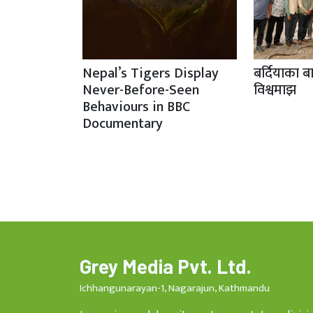
Nepal’s Tigers Display
बर्दियाका ब
Never-Before-Seen
विश्वमाझ
Behaviours in BBC
Documentary
Grey Media Pvt. Ltd.
Ichhangunarayan-1, Nagarajun, Kathmandu