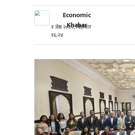
Economic
Khabar
१ जेष्ठ २०८२, बिहीबार
१६:२४