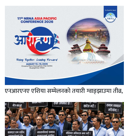
एनआरएनए एशिया सम्मेलनको तयारी ग्वाङ्झाउमा तीव्र,