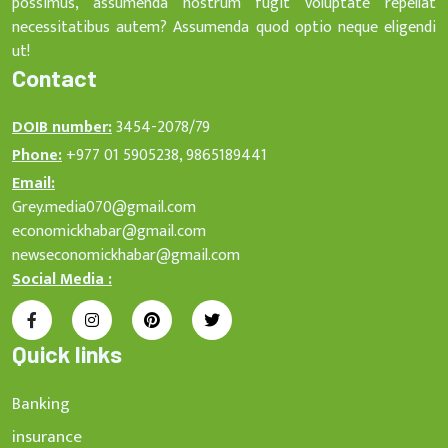
possimus, assumenda nostrum fugit voluptate repellat
necessitatibus autem? Assumenda quod optio neque eligendi
ut!
Contact
DOIB number:
3454-2078/79
Phone:
+977 01 5905238, 9865189441
Email:
Grey.media070@gmail.com
economickhabar@gmail.com
newseconomickhabar@gmail.com
Social Media :
Quick links
Banking
insurance