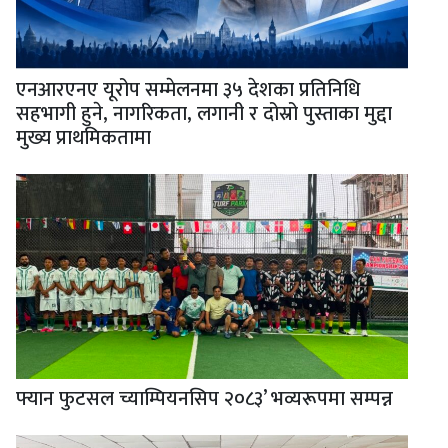
एनआरएनए यूरोप सम्मेलनमा ३५ देशका प्रतिनिधि
सहभागी हुने, नागरिकता, लगानी र दोस्रो पुस्ताका मुद्दा
मुख्य प्राथमिकतामा
फ्यान फुटसल च्याम्पियनसिप २०८३’ भव्यरूपमा सम्पन्न