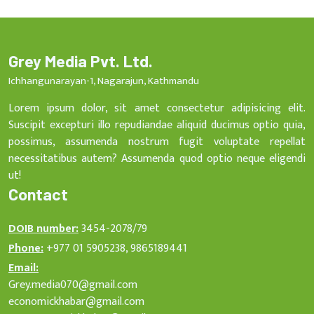
Grey Media Pvt. Ltd.
Ichhangunarayan-1, Nagarajun, Kathmandu
Lorem ipsum dolor, sit amet consectetur adipisicing elit.
Suscipit excepturi illo repudiandae aliquid ducimus optio quia,
possimus, assumenda nostrum fugit voluptate repellat
necessitatibus autem? Assumenda quod optio neque eligendi
ut!
Contact
DOIB number:
3454-2078/79
Phone:
+977 01 5905238, 9865189441
Email:
Grey.media070@gmail.com
economickhabar@gmail.com