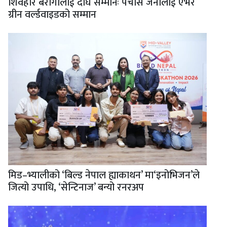
शिवहरि बैरागीलाई दीर्घ सम्मानः पचास जनालाई एभर
ग्रीन वर्ल्डवाइडको सम्मान
मिड–भ्यालीको ‘बिल्ड नेपाल ह्याकाथन’ मा‘इनोभिजन’ले
जित्यो उपाधि, ‘सेन्टिनाज’ बन्यो रनरअप