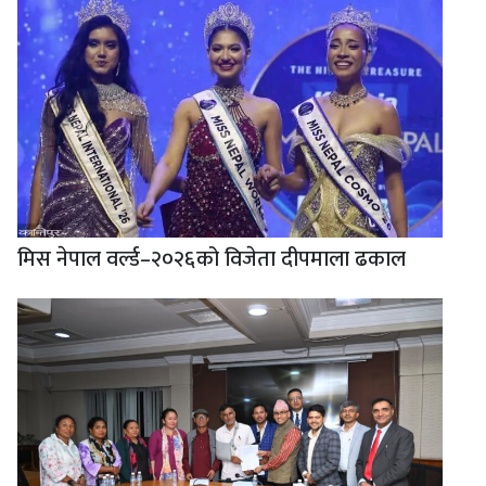
मिस नेपाल वर्ल्ड–२०२६को विजेता दीपमाला ढकाल