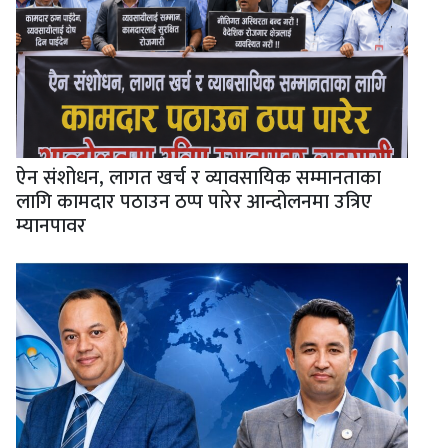
ऐन संशोधन, लागत खर्च र व्यावसायिक सम्मानताका
लागि कामदार पठाउन ठप्प पारेर आन्दोलनमा उत्रिए
म्यानपावर