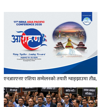
एनआरएनए एशिया सम्मेलनको तयारी ग्वाङ्झाउमा तीव्र,