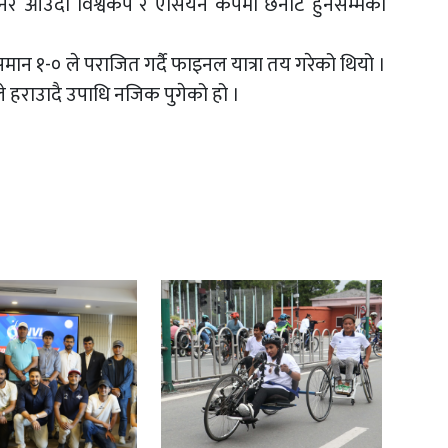
बनेर आउँदो विश्वकप र एसियन कपमा छनोट हुनेसम्मको
ान १-० ले पराजित गर्दै फाइनल यात्रा तय गरेको थियो ।
ले हराउादै उपाधि नजिक पुगेको हो ।