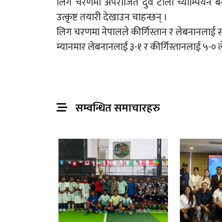
लिग चरणमा अपराजित दुवै टोली च्याम्पियन 
उत्कृष्ट तयारी देखाउन चाहन्छन् ।
लिग चरणमा नेपालले कीर्गिस्तान र लेबनानलाई सम
म्यानमार लेबनानलाई ३-१ र कीर्गिस्तानलाई ५-० 
सम्वन्धित समाचारहरु