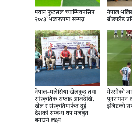
फ्यान फुटसल च्याम्पियनसिप
नेपाल भलिब
२०८३’ भव्यरूपमा सम्पन्न
बाँडफाँड प्रक
नेपाल–मलेसिया खेलकुद तथा
मेस्सीको जाद
सांस्कृतिक सप्ताह आजदेखि,
पुनरागमन १
खेल र संस्कृतिमार्फत दुई
इजिप्टको 
देशको सम्बन्ध थप मजबुत
बनाउने लक्ष्य