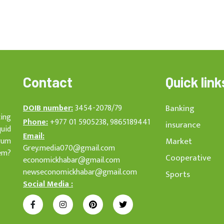
Contact
Quick link
DOIB number:
3454-2078/79
Banking
cing
Phone:
+977 01 5905238, 9865189441
insurance
quid
Email:
rum
Market
Grey.media070@gmail.com
em?
Cooperative
economickhabar@gmail.com
newseconomickhabar@gmail.com
Sports
Social Media :