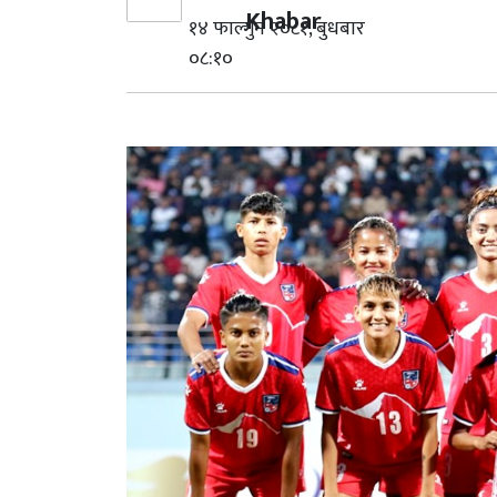
Khabar
१४ फाल्गुन २०८१, बुधबार
०८:१०