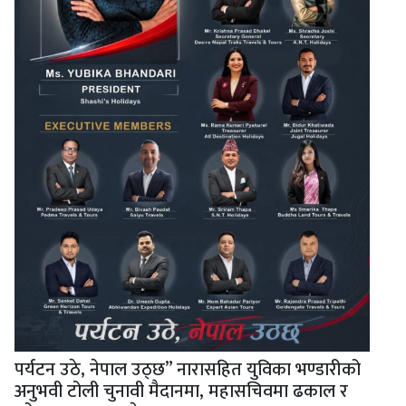
पर्यटन उठे, नेपाल उठ्छ” नारासहित युविका भण्डारीको
अनुभवी टोली चुनावी मैदानमा, महासचिवमा ढकाल र