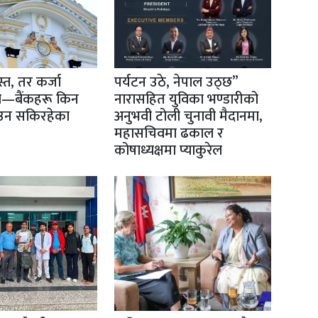
्त, तर कर्जा
पर्यटन उठे, नेपाल उठ्छ”
स्त—बैंकहरू किन
नारासहित युविका भण्डारीको
उन सकिरहेका
अनुभवी टोली चुनावी मैदानमा,
महासचिवमा ढकाल र
कोषाध्यक्षमा प्याकुरेल