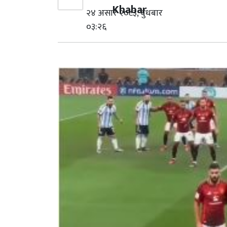
Khabar
२४ असार २०८३, बुधबार
०३:२६