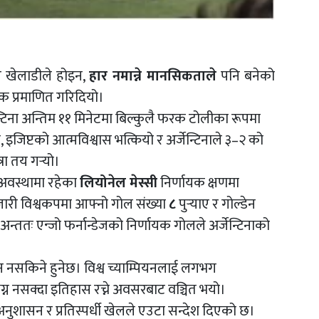
ार खेलाडीले होइन,
हार नमान्ने मानसिकताले
पनि बनेको
क प्रमाणित गरिदियो।
टिना अन्तिम ११ मिनेटमा बिल्कुलै फरक टोलीका रूपमा
, इजिप्टको आत्मविश्वास भत्कियो र अर्जेन्टिनाले ३–२ को
ा तय गर्‍यो।
े अवस्थामा रहेका
लियोनेल मेस्सी
निर्णायक क्षणमा
 जारी विश्वकपमा आफ्नो गोल संख्या
८
पुर्‍याए र गोल्डेन
्ततः एन्जो फर्नान्डेजको निर्णायक गोलले अर्जेन्टिनाको
न नसकिने हुनेछ। विश्व च्याम्पियनलाई लगभग
्न नसक्दा इतिहास रच्ने अवसरबाट वञ्चित भयो।
नुशासन र प्रतिस्पर्धी खेलले एउटा सन्देश दिएको छ।