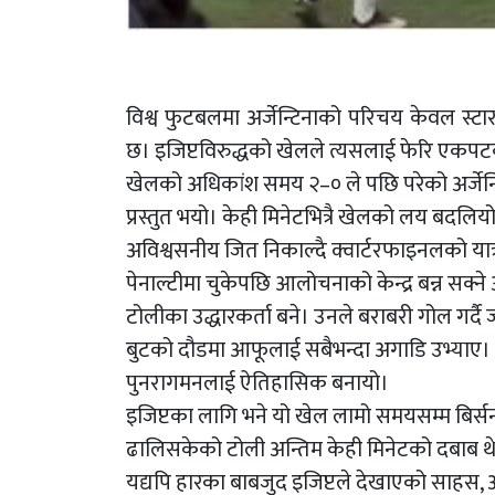
विश्व फुटबलमा अर्जेन्टिनाको परिचय केवल स्ट
छ। इजिप्टविरुद्धको खेलले त्यसलाई फेरि एकपट
खेलको अधिकांश समय २–० ले पछि परेको अर्जेन्
प्रस्तुत भयो। केही मिनेटभित्रै खेलको लय बदलियो
अविश्वसनीय जित निकाल्दै क्वार्टरफाइनलको यात्र
पेनाल्टीमा चुकेपछि आलोचनाको केन्द्र बन्न सक्न
टोलीका उद्धारकर्ता बने। उनले बराबरी गोल गर्दै
बुटको दौडमा आफूलाई सबैभन्दा अगाडि उभ्याए। अन
पुनरागमनलाई ऐतिहासिक बनायो।
इजिप्टका लागि भने यो खेल लामो समयसम्म बिर्स
ढालिसकेको टोली अन्तिम केही मिनेटको दबाब थेग
यद्यपि हारका बाबजुद इजिप्टले देखाएको साहस, अ