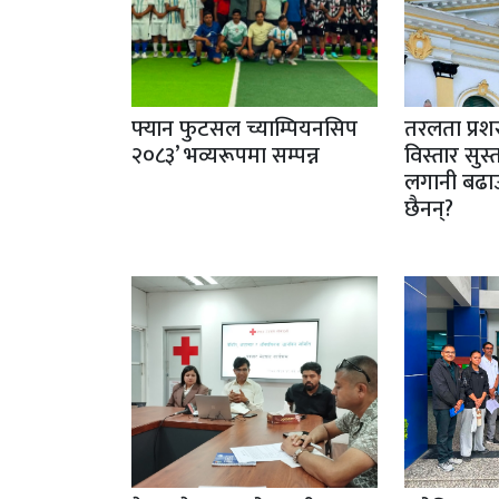
फ्यान फुटसल च्याम्पियनसिप
तरलता प्रशस
२०८३’ भव्यरूपमा सम्पन्न
विस्तार सु
लगानी बढा
छैनन्?