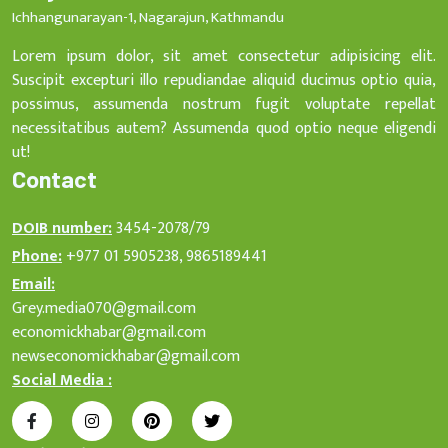
Ichhangunarayan-1, Nagarajun, Kathmandu
Lorem ipsum dolor, sit amet consectetur adipisicing elit.
Suscipit excepturi illo repudiandae aliquid ducimus optio quia,
possimus, assumenda nostrum fugit voluptate repellat
necessitatibus autem? Assumenda quod optio neque eligendi
ut!
Contact
DOIB number:
3454-2078/79
Phone:
+977 01 5905238, 9865189441
Email:
Grey.media070@gmail.com
economickhabar@gmail.com
newseconomickhabar@gmail.com
Social Media :