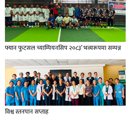
फ्यान फुटसल च्याम्पियनसिप २०८३’ भव्यरूपमा सम्पन्न
विश्व स्तनपान सप्ताह