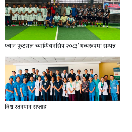
फ्यान फुटसल च्याम्पियनसिप २०८३’ भव्यरूपमा सम्पन्न
विश्व स्तनपान सप्ताह