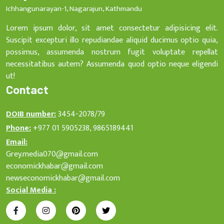
Ichhangunarayan-1, Nagarajun, Kathmandu
Lorem ipsum dolor, sit amet consectetur adipisicing elit.
Suscipit excepturi illo repudiandae aliquid ducimus optio quia,
possimus, assumenda nostrum fugit voluptate repellat
necessitatibus autem? Assumenda quod optio neque eligendi
ut!
Contact
DOIB number:
3454-2078/79
Phone:
+977 01 5905238, 9865189441
Email:
Grey.media070@gmail.com
economickhabar@gmail.com
newseconomickhabar@gmail.com
Social Media :