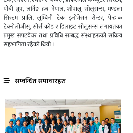
टेक, एनएसी, एमएनए भेन्चर्स, प्रोफेसनल कम्प्युटर सिस्टम,
पीबी ग्रुप, लर्निङ हब नेपाल, शीपालु सोलुसन्स, मण्डला
सिस्टम प्रालि, लुम्बिनी टेक इनोभेसन सेन्टर, पेन्हाक
टेक्नोलोजीस्, सोर्स कोड र डिलाइट सोलुसन्स लगायतका
प्रमुख सफ्टवेयर तथा प्रविधि सम्बद्ध संस्थाहरूको सक्रिय
सहभागिता रहेको थियो ।
सम्वन्धित समाचारहरु