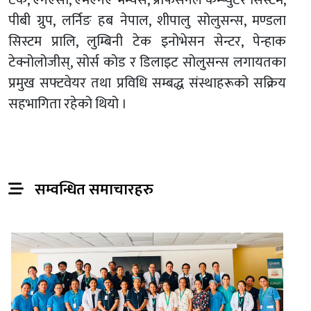
टेक, एनएसी, एमएनए भेन्चर्स, प्रोफेसनल कम्प्युटर सिस्टम,
पीबी ग्रुप, लर्निङ हब नेपाल, शीपालु सोलुसन्स, मण्डला
सिस्टम प्रालि, लुम्बिनी टेक इनोभेसन सेन्टर, पेन्हाक
टेक्नोलोजीस्, सोर्स कोड र डिलाइट सोलुसन्स लगायतका
प्रमुख सफ्टवेयर तथा प्रविधि सम्बद्ध संस्थाहरूको सक्रिय
सहभागिता रहेको थियो ।
सम्वन्धित समाचारहरु