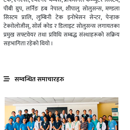
टेक, एनएसी, एमएनए भेन्चर्स, प्रोफेसनल कम्प्युटर सिस्टम,
पीबी ग्रुप, लर्निङ हब नेपाल, शीपालु सोलुसन्स, मण्डला
सिस्टम प्रालि, लुम्बिनी टेक इनोभेसन सेन्टर, पेन्हाक
टेक्नोलोजीस्, सोर्स कोड र डिलाइट सोलुसन्स लगायतका
प्रमुख सफ्टवेयर तथा प्रविधि सम्बद्ध संस्थाहरूको सक्रिय
सहभागिता रहेको थियो ।
सम्वन्धित समाचारहरु