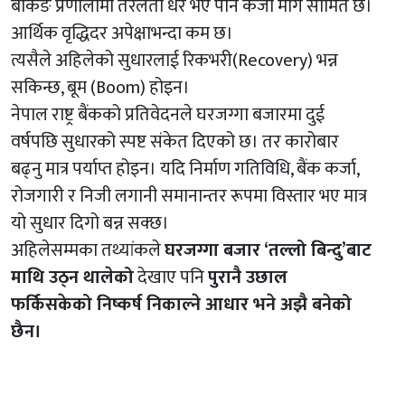
बैंकिङ प्रणालीमा तरलता धेरै भए पनि कर्जा माग सीमित छ।
आर्थिक वृद्धिदर अपेक्षाभन्दा कम छ।
त्यसैले अहिलेको सुधारलाई रिकभरी(Recovery) भन्न
सकिन्छ, बूम (Boom) होइन।
नेपाल राष्ट्र बैंकको प्रतिवेदनले घरजग्गा बजारमा दुई
वर्षपछि सुधारको स्पष्ट संकेत दिएको छ। तर कारोबार
बढ्नु मात्र पर्याप्त होइन। यदि निर्माण गतिविधि, बैंक कर्जा,
रोजगारी र निजी लगानी समानान्तर रूपमा विस्तार भए मात्र
यो सुधार दिगो बन्न सक्छ।
अहिलेसम्मका तथ्यांकले
घरजग्गा बजार ‘तल्लो बिन्दु’बाट
माथि उठ्न थालेको
देखाए पनि
पुरानै उछाल
फर्किसकेको निष्कर्ष निकाल्ने आधार भने अझै बनेको
छैन।