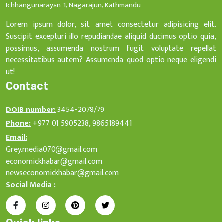
Ichhangunarayan-1, Nagarajun, Kathmandu
Lorem ipsum dolor, sit amet consectetur adipisicing elit.
Suscipit excepturi illo repudiandae aliquid ducimus optio quia,
possimus, assumenda nostrum fugit voluptate repellat
necessitatibus autem? Assumenda quod optio neque eligendi
ut!
Contact
DOIB number:
3454-2078/79
Phone:
+977 01 5905238, 9865189441
Email:
Grey.media070@gmail.com
economickhabar@gmail.com
newseconomickhabar@gmail.com
Social Media :