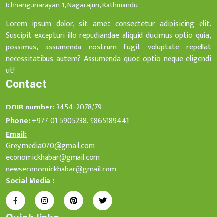
Ichhangunarayan-1, Nagarajun, Kathmandu
Lorem ipsum dolor, sit amet consectetur adipisicing elit.
Suscipit excepturi illo repudiandae aliquid ducimus optio quia,
possimus, assumenda nostrum fugit voluptate repellat
necessitatibus autem? Assumenda quod optio neque eligendi
ut!
Contact
DOIB number:
3454-2078/79
Phone:
+977 01 5905238, 9865189441
Email:
Grey.media070@gmail.com
economickhabar@gmail.com
newseconomickhabar@gmail.com
Social Media :