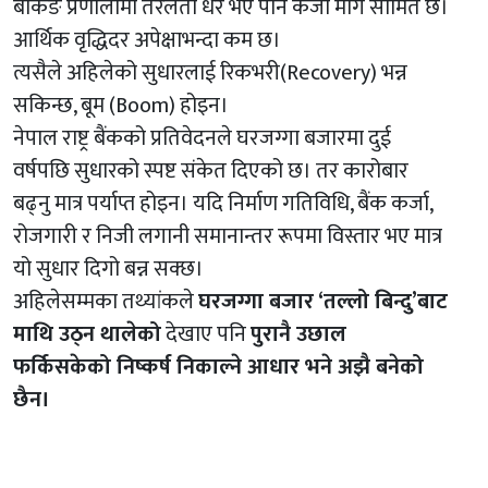
बैंकिङ प्रणालीमा तरलता धेरै भए पनि कर्जा माग सीमित छ।
आर्थिक वृद्धिदर अपेक्षाभन्दा कम छ।
त्यसैले अहिलेको सुधारलाई रिकभरी(Recovery) भन्न
सकिन्छ, बूम (Boom) होइन।
नेपाल राष्ट्र बैंकको प्रतिवेदनले घरजग्गा बजारमा दुई
वर्षपछि सुधारको स्पष्ट संकेत दिएको छ। तर कारोबार
बढ्नु मात्र पर्याप्त होइन। यदि निर्माण गतिविधि, बैंक कर्जा,
रोजगारी र निजी लगानी समानान्तर रूपमा विस्तार भए मात्र
यो सुधार दिगो बन्न सक्छ।
अहिलेसम्मका तथ्यांकले
घरजग्गा बजार ‘तल्लो बिन्दु’बाट
माथि उठ्न थालेको
देखाए पनि
पुरानै उछाल
फर्किसकेको निष्कर्ष निकाल्ने आधार भने अझै बनेको
छैन।