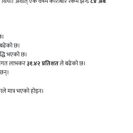
रै थियो। अर्थात् एक वर्षमै कारोबार रकम झन्डै
८४ अर्ब
छ।
 बढेको छ।
ृद्धि भएको छ।
जीगत लाभकर
३१.४२ प्रतिशत
ले बढेको छ।
ँछन्।
ाले मात्र भएको होइन।