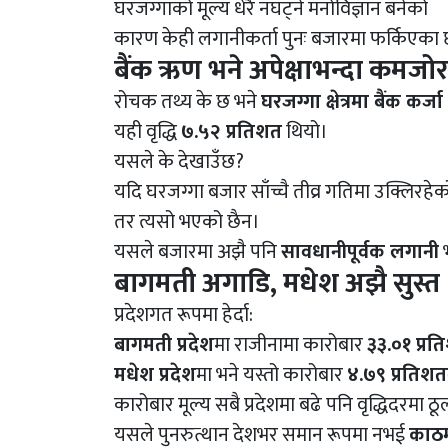
घरजग्गाको मूल्य धेरै नघट्ने मनोविज्ञान बनेको
कारण केही लगानीकर्ता पुनः बजारमा फर्किएका 
बैंक ऋण भने अपेक्षाभन्दा कमजोर
रोचक तथ्य के छ भने
घरजग्गा क्षेत्रमा बैंक कर
यही वृद्धि
७.५२ प्रतिशत
थियो।
यसले के देखाउँछ?
यदि घरजग्गा बजार साँच्चै तीव्र गतिमा उक्लिरहेको ह
तर त्यसो भएको छैन।
यसले बजारमा अझै पनि
सावधानीपूर्वक लगानी
भ
बागमती अगाडि, मधेश अझै सुस्त
प्रदेशगत रूपमा हेर्दा:
बागमती प्रदेश
मा राजीनामा कारोबार
३३.०१ प्रत
मधेश प्रदेश
मा भने यस्तो कारोबार
४.७९ प्रतिशत
कारोबार मूल्य सबै प्रदेशमा बढे पनि वृद्धिदरमा ठ
यसले पुनरुत्थान देशभर समान रूपमा नभई
काठमा