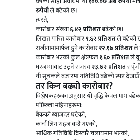
वर्षको सोही अवधिमा यो
१००.०७ अर्ब रुपैयाँ
मात्
रुपैयाँ
ले बढेको छ।
त्यस्तै,
कारोबार संख्या
६.४२ प्रतिशत
बढेको छ।
लिखत पारित कारोबार
९.६२ प्रतिशत
ले बढेको 
राजीनामामार्फत हुने कारोबार
१२.१७ प्रतिशत
ले
कारोबार भएको कुल क्षेत्रफल
१.६० प्रतिशत
ले व
घरजग्गाबाट उठ्ने राजस्व
२३.७२ प्रतिशत
र पूँ
यी सूचकले बजारमा गतिविधि बढेको स्पष्ट देखाउ
तर किन बढ्यो कारोबार?
विश्लेषकहरूका अनुसार यो वृद्धि केवल माग बढेक
पछिल्ला महिनाहरूमा:
बैंकको ब्याजदर घटेको,
कर्जा लिन सहज बन्दै गएको,
आर्थिक गतिविधि विस्तारै चलायमान भएको,