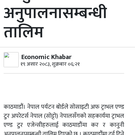
अनुपालनासम्बन्धी
तालिम
Economic Khabar
१९ असार २०८३, शुक्रबार ०६:२१
काठमाडौं। नेपाल पर्यटन बोर्डले सोसाइटी अफ ट्राभल एण्ड
टुर अपरेटर्स नेपाल (सोट्टो) नेपालसँगको सहकार्यमा ट्राभल
एण्ड टुर एजेन्सीहरुलाई काठमाडौंमा कर र कानुनी
अनुपालनासम्बन्धी तालिम दिएको छ । काठमाडौंमा दुई दिने