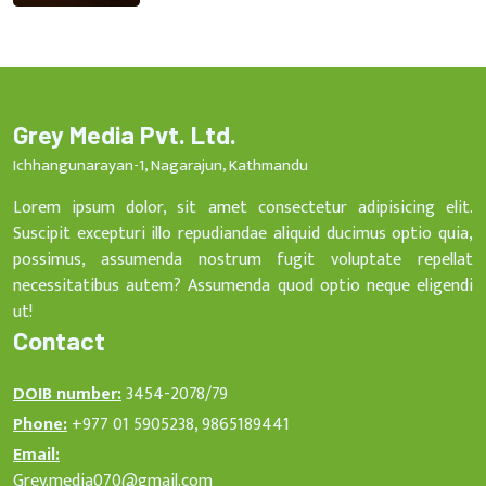
Grey Media Pvt. Ltd.
Ichhangunarayan-1, Nagarajun, Kathmandu
Lorem ipsum dolor, sit amet consectetur adipisicing elit.
Suscipit excepturi illo repudiandae aliquid ducimus optio quia,
possimus, assumenda nostrum fugit voluptate repellat
necessitatibus autem? Assumenda quod optio neque eligendi
ut!
Contact
DOIB number:
3454-2078/79
Phone:
+977 01 5905238, 9865189441
Email:
Grey.media070@gmail.com