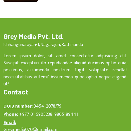
Grey Media Pvt. Ltd.
Ichhangunarayan-1, Nagarajun, Kathmandu
Lorem ipsum dolor, sit amet consectetur adipisicing elit.
Suscipit excepturi illo repudiandae aliquid ducimus optio quia,
possimus, assumenda nostrum fugit voluptate repellat
necessitatibus autem? Assumenda quod optio neque eligendi
ut!
Contact
DOIB number:
3454-2078/79
Phone:
+977 01 5905238, 9865189441
Email:
Grey.media070@gmail.com