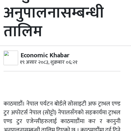
अनुपालनासम्बन्धी
तालिम
Economic Khabar
१९ असार २०८३, शुक्रबार ०६:२१
काठमाडौं। नेपाल पर्यटन बोर्डले सोसाइटी अफ ट्राभल एण्ड
टुर अपरेटर्स नेपाल (सोट्टो) नेपालसँगको सहकार्यमा ट्राभल
एण्ड टुर एजेन्सीहरुलाई काठमाडौंमा कर र कानुनी
अनुपालनासम्बन्धी तालिम दिएको छ । काठमाडौंमा दुई दिने