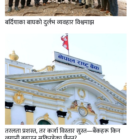
बर्दियाका बाघको दुर्लभ व्यवहार विश्वमाझ
तरलता प्रशस्त, तर कर्जा विस्तार सुस्त—बैंकहरू किन
लगानी बढाउन सकिरहेका छैनन्?