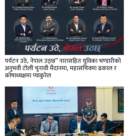
पर्यटन उठे, नेपाल उठ्छ” नारासहित युविका भण्डारीको
अनुभवी टोली चुनावी मैदानमा, महासचिवमा ढकाल र
कोषाध्यक्षमा प्याकुरेल