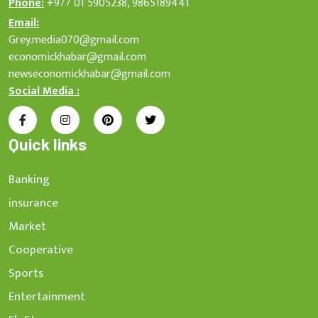
Phone:
+977 01 5905238, 9865189441
Email:
Grey.media070@gmail.com
economickhabar@gmail.com
newseconomickhabar@gmail.com
Social Media :
Quick links
Banking
insurance
Market
Cooperative
Sports
Entertainment