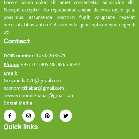
Lorem ipsum dolor, sit amet consectetur adipisicing elit.
Suscipit excepturi illo repudiandae aliquid ducimus optio quia,
possimus, assumenda nostrum fugit voluptate repellat
necessitatibus autem? Assumenda quod optio neque eligendi
ut!
Contact
DOIB number:
3454-2078/79
Phone:
+977 01 5905238, 9865189441
Email:
Grey.media070@gmail.com
economickhabar@gmail.com
newseconomickhabar@gmail.com
Social Media :
Quick links