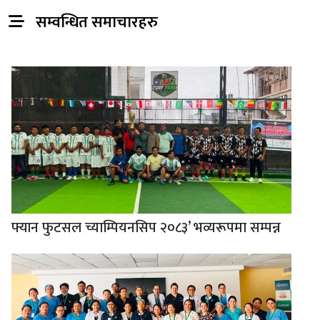
सम्वन्धित समाचारहरु
फ्यान फुटसल च्याम्पियनसिप २०८३’ भव्यरूपमा सम्पन्न