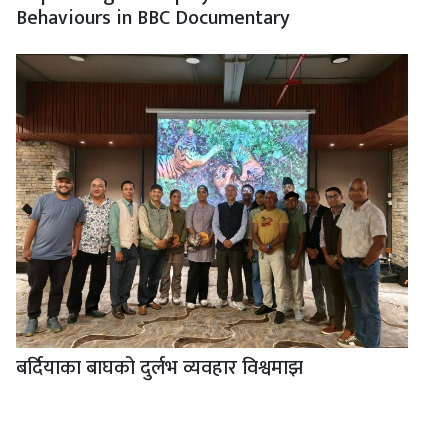
Behaviours in BBC Documentary
बर्दियाका बाघको दुर्लभ व्यवहार विश्वमाझ