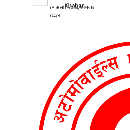
Khabar
१५ असार २०८३, सोमबार
१८:३५