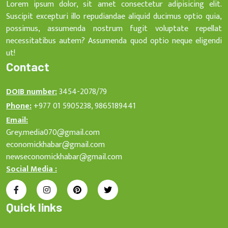
Lorem ipsum dolor, sit amet consectetur adipisicing elit.
Suscipit excepturi illo repudiandae aliquid ducimus optio quia,
possimus, assumenda nostrum fugit voluptate repellat
necessitatibus autem? Assumenda quod optio neque eligendi
ut!
Contact
DOIB number:
3454-2078/79
Phone:
+977 01 5905238, 9865189441
Email:
Grey.media070@gmail.com
economickhabar@gmail.com
newseconomickhabar@gmail.com
Social Media :
Quick links