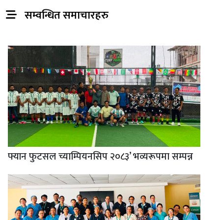
सम्वन्धित समाचारहरु
फ्यान फुटसल च्याम्पियनसिप २०८३’ भव्यरूपमा सम्पन्न