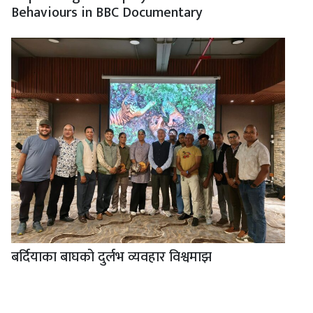
Behaviours in BBC Documentary
बर्दियाका बाघको दुर्लभ व्यवहार विश्वमाझ