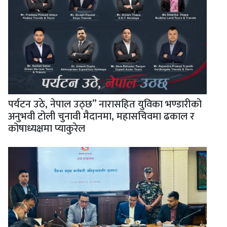
पर्यटन उठे, नेपाल उठ्छ” नारासहित युविका भण्डारीको
अनुभवी टोली चुनावी मैदानमा, महासचिवमा ढकाल र
कोषाध्यक्षमा प्याकुरेल