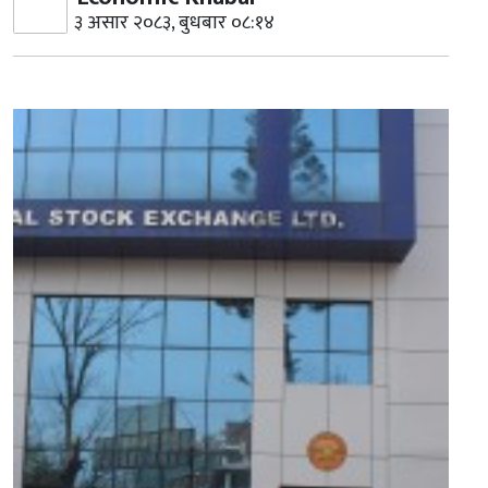
३ असार २०८३, बुधबार ०८:१४