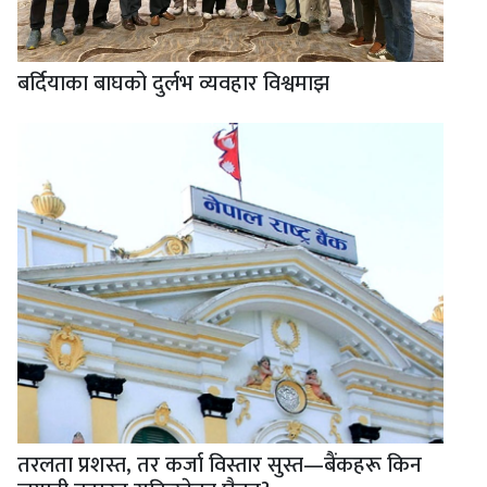
बर्दियाका बाघको दुर्लभ व्यवहार विश्वमाझ
तरलता प्रशस्त, तर कर्जा विस्तार सुस्त—बैंकहरू किन