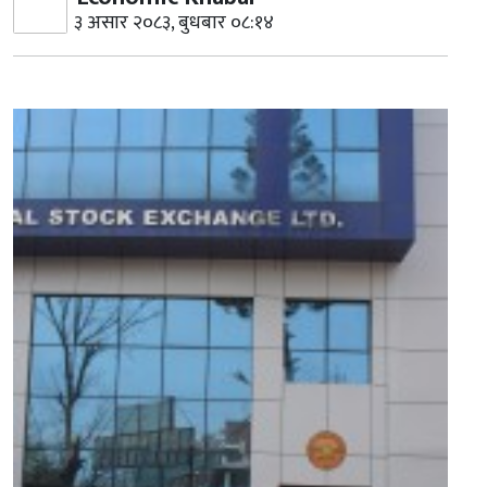
३ असार २०८३, बुधबार ०८:१४