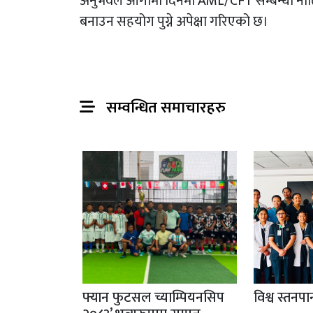
अनुभवले आगामी दिनमा AML/CFT सम्बन्धी नीतिगत
बनाउन सहयोग पुग्ने अपेक्षा गरिएको छ।
सम्वन्धित समाचारहरु
फ्यान फुटसल च्याम्पियनसिप
विश्व स्तनप