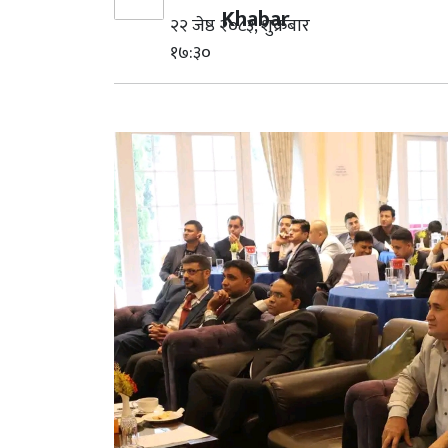
Khabar
२२ जेष्ठ २०८३, शुक्रबार
१७:३०