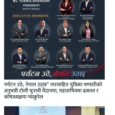
पर्यटन उठे, नेपाल उठ्छ” नारासहित युविका भण्डारीको
अनुभवी टोली चुनावी मैदानमा, महासचिवमा ढकाल र
कोषाध्यक्षमा प्याकुरेल