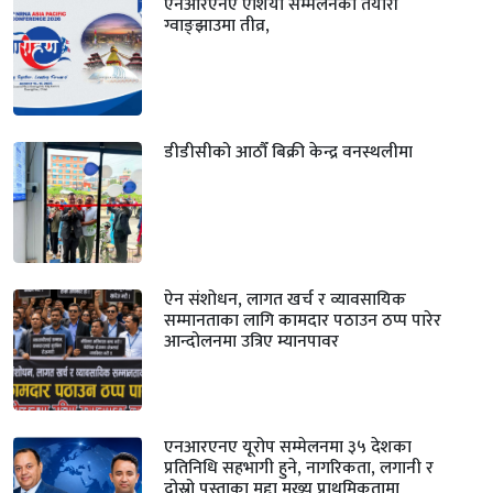
एनआरएनए एशिया सम्मेलनको तयारी
ग्वाङ्झाउमा तीव्र,
डीडीसीको आठौँ बिक्री केन्द्र वनस्थलीमा
ऐन संशोधन, लागत खर्च र व्यावसायिक
सम्मानताका लागि कामदार पठाउन ठप्प पारेर
आन्दोलनमा उत्रिए म्यानपावर
एनआरएनए यूरोप सम्मेलनमा ३५ देशका
प्रतिनिधि सहभागी हुने, नागरिकता, लगानी र
दोस्रो पुस्ताका मुद्दा मुख्य प्राथमिकतामा