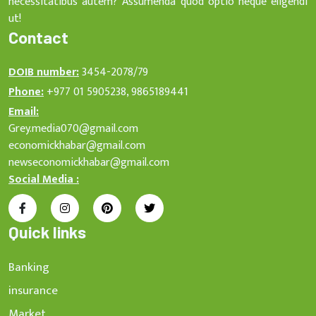
necessitatibus autem? Assumenda quod optio neque eligendi
ut!
Contact
DOIB number:
3454-2078/79
Phone:
+977 01 5905238, 9865189441
Email:
Grey.media070@gmail.com
economickhabar@gmail.com
newseconomickhabar@gmail.com
Social Media :
Quick links
Banking
insurance
Market